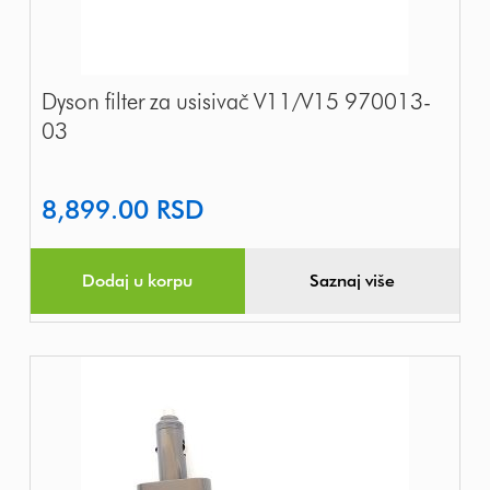
Dyson filter za usisivač V11/V15 970013-
03
8,899.00
RSD
Dodaj u korpu
Saznaj više