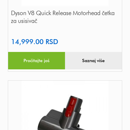
Dyson V8 Quick Release Motorhead četka
za usisivač
14,999.00
RSD
Pročitajte još
Saznaj više