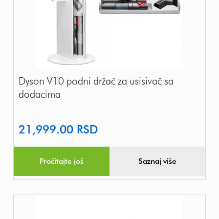
Dyson V10 podni držač za usisivač sa
dodacima
21,999.00
RSD
Pročitajte još
Saznaj više