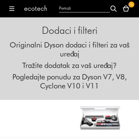
Vaša
0
korpa
dyson.co.uk
dyson.co.uk
je
trenutno
Dodaci i filteri
prazna.
Originalni Dyson dodaci i filteri za vaš
uređaj
Tražite dodatak za vaš uređaj?
Pogledajte ponudu za Dyson V7, V8,
Cyclone V10 i V11