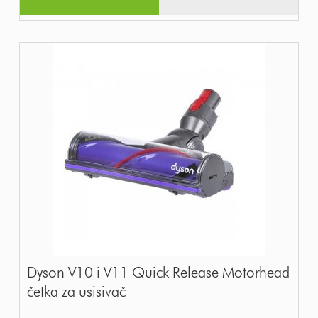
Dyson V10 i V11 Quick Release Motorhead
četka za usisivač