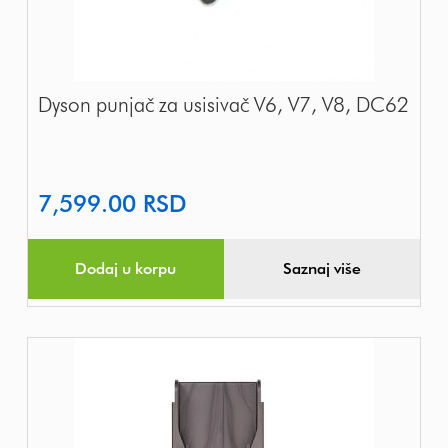
Dyson punjač za usisivač V6, V7, V8, DC62
7,599.00
RSD
Dodaj u korpu
Saznaj više