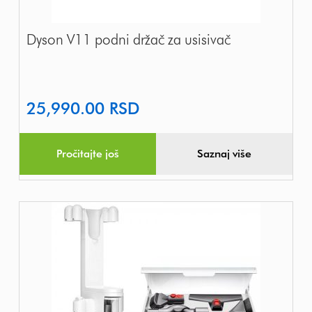
Dyson V11 podni držač za usisivač
25,990.00
RSD
Pročitajte još
Saznaj više