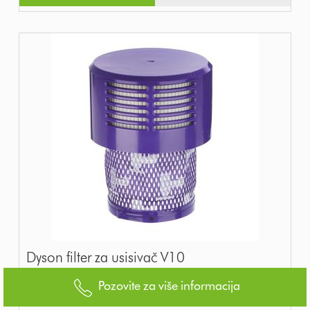
Dyson filter za usisivač V10
Pozovite za više informacija