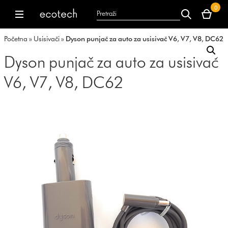
Vaša
0
korpa
dyson.co.uk
dyson.co.uk
je
Početna
»
Usisivači
»
Dyson punjač za auto za usisivač V6, V7, V8, DC62
trenutno
prazna.
Dyson punjač za auto za usisivač
V6, V7, V8, DC62