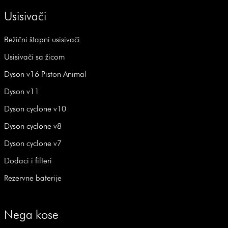
Usisivači
Bežični štapni usisivači
Usisivači sa žicom
Dyson v16 Piston Animal
Dyson v11
Dyson cyclone v10
Dyson cyclone v8
Dyson cyclone v7
Dodaci i filteri
Rezervne baterije
Nega kose