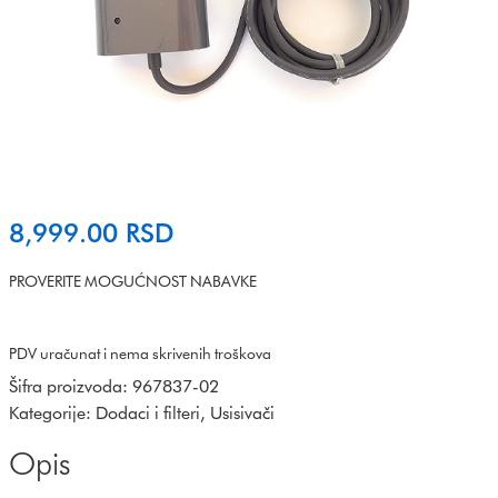
8,999.00
RSD
PROVERITE MOGUĆNOST NABAVKE
PDV uračunat i nema skrivenih troškova
Šifra proizvoda:
967837-02
Kategorije:
Dodaci i filteri
,
Usisivači
Opis