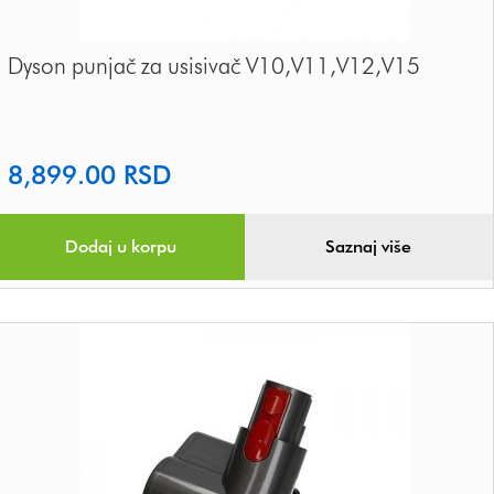
Dyson punjač za usisivač V10,V11,V12,V15
8,899.00
RSD
Dodaj u korpu
Saznaj više