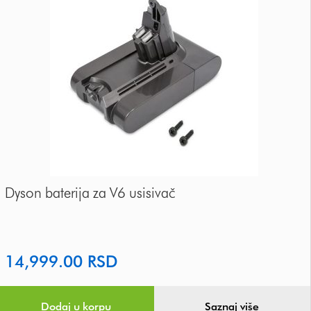
Dyson baterija za V6 usisivač
14,999.00
RSD
Dodaj u korpu
Saznaj više