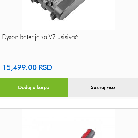
Dyson baterija za V7 usisivač
15,499.00
RSD
Dodaj u korpu
Saznaj više