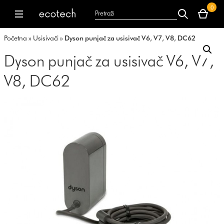
Vaša
0
korpa
dyson.co.uk
dyson.co.uk
je
Početna
»
Usisivači
»
Dyson punjač za usisivač V6, V7, V8, DC62
trenutno
prazna.
Dyson punjač za usisivač V6, V7,
V8, DC62