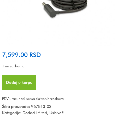
7,599.00
RSD
1 na zalihama
Dodaj u korpu
PDV uračunat i nema skrivenih troškova
Šifra proizvoda:
967813-03
Kategorije:
Dodaci i filteri
,
Usisivači