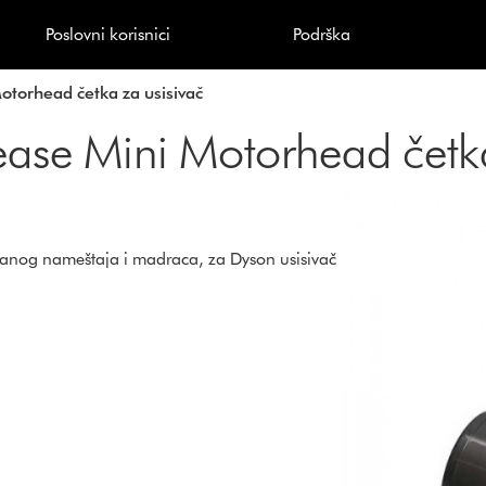
Poslovni korisnici
Podrška
torhead četka za usisivač
ase Mini Motorhead četka
iranog nameštaja i madraca, za Dyson usisivač