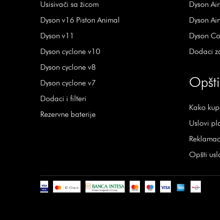
Usisivači sa žicom
Dyson Air
Dyson v16 Piston Animal
Dyson Ai
Dyson v11
Dyson Co
Dyson cyclone v10
Dodaci z
Dyson cyclone v8
Opšti
Dyson cyclone v7
Dodaci i filteri
Kako kup
Rezervne baterije
Uslovi pl
Reklamaci
Opšti usl