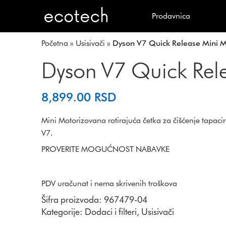
Prodavnica
Početna
»
Usisivači
»
Dyson V7 Quick Release Mini Mo
Dyson V7 Quick Rele
8,899.00
RSD
Mini Motorizovana rotirajuća četka za čišćenje tapac
V7.
PROVERITE MOGUĆNOST NABAVKE
PDV uračunat i nema skrivenih troškova
Šifra proizvoda:
967479-04
Kategorije:
Dodaci i filteri
,
Usisivači