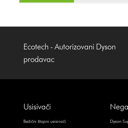
Ecotech - Autorizovani Dyson
prodavac
Usisivači
Nega
Bežični štapni usisivači
Dyson Sup