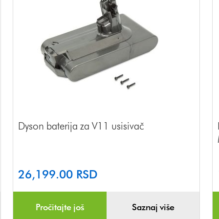
Dyson baterija za V11 usisivač
26,199.00
RSD
Pročitajte još
Saznaj više