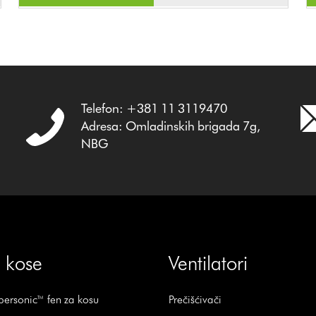
Telefon: +381 11 3119470
Adresa: Omladinskih brigada 7g,
NBG
 kose
Ventilatori
ersonic™ fen za kosu
Prečišćivači