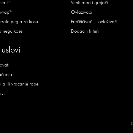
stait™
Ventilatori i grejači
rwrap™
Ovlaživači
rrale pegla za kosu
Prečišćivač + ovlaživač
a negu kose
Dodaci i filteri
 uslovi
ovati
aćanja
ja ili vraćanje robe
ovi
©