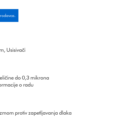
prodavca.
im
,
Usisivači
eličine do 0,3 mikrona
ormacije o radu
zmom protiv zapetljavanja dlaka