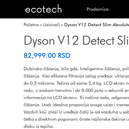
Prodavnica
Početna
»
Usisivači
»
Dyson V12 Detect Slim Absolut
Dyson V12 Detect Sl
82,999.00
RSD
Dubinsko čišćenje, bilo gde. Inteligentno čišćenje, p
čišćenja. Viso efikasna filtracija celog uređaja: uklan
do 0,3 mikrona. Težina od samo 2,4 kg. LCD ekran na
radu, u svakom trenutno i do 8.000 puta u sekundi pr
informacija na LCD ekranu. Tri načina rada, odgovara
čišćenja. Uvek idealna proporcija snage usisa i vreme
Vazduh koji izlazi iz uređaja čistiji je od vazduha u so
četka s direktnim pogonom: čvrste najlonske čekinje uk
dlaku iz tepiha.