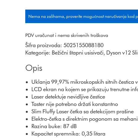
Nema na zalihama, proverite mogućnost naručivanja kod 
PDV uračunat i nema skrivenih troškova
Šifra proizvoda:
5025155088180
Kategorije:
Bežični štapni usisivači
,
Dyson v12 Sl
Opis
Uklanja 99,97% mikroskopskih sitnih čestica v
LCD ekran na kojem se prikazuju trenutne inf
Laser detektuje nevidljive čestice
Taster nije potrebno držati konstantno
Slim Fluffy Laser četka sa detekcijom prašine
Elektro-četka s direktnim pogonom sa mehani
Razina buke: 87 dB
Kapacitet spremnika: 0,35 litara