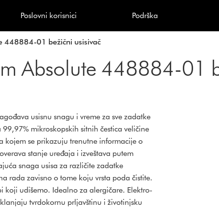
Poslovni korisnici
Podrška
e 448884-01 bežični usisivač
im Absolute 448884-01 be
rilagođava usisnu snagu i vreme za sve zadatke
ja 99,97% mikroskopskih sitnih čestica veličine
 kojem se prikazuju trenutne informacije o
overava stanje uređaja i izveštava putem
juća snaga usisa za različite zadatke
na rada zavisno o tome koju vrsta poda čistite.
bi koji udišemo. Idealno za alergičare. Elektro-
lanjaju tvrdokornu prljavštinu i životinjsku