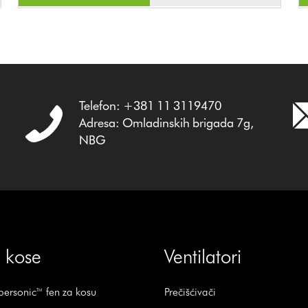
Telefon: +381 11 3119470
Adresa: Omladinskih brigada 7g,
NBG
 kose
Ventilatori
ersonic™ fen za kosu
Prečišćivači