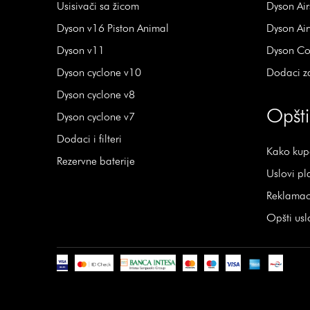
Usisivači sa žicom
Dyson Air
Dyson v16 Piston Animal
Dyson Ai
Dyson v11
Dyson Co
Dyson cyclone v10
Dodaci z
Dyson cyclone v8
Opšti
Dyson cyclone v7
Dodaci i filteri
Kako kup
Rezervne baterije
Uslovi pl
Reklamaci
Opšti usl