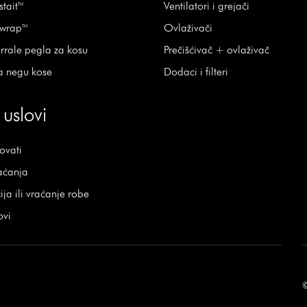
stait™
Ventilatori i grejači
rwrap™
Ovlaživači
rrale pegla za kosu
Prečišćivač + ovlaživač
a negu kose
Dodaci i filteri
 uslovi
ovati
aćanja
ja ili vraćanje robe
ovi
©