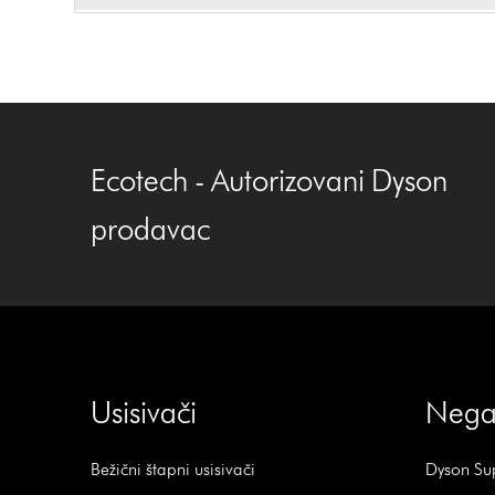
Ecotech - Autorizovani Dyson
prodavac
Usisivači
Nega
Bežični štapni usisivači
Dyson Sup