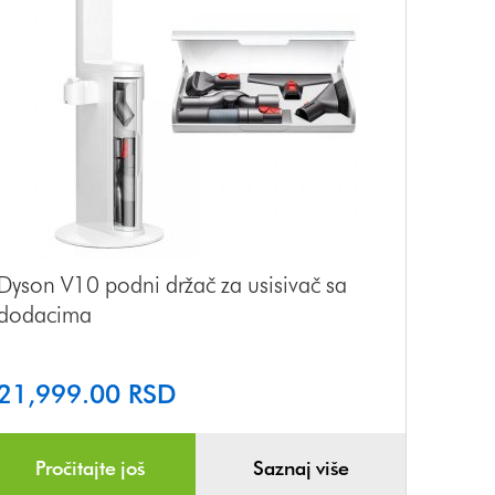
Dyson V10 podni držač za usisivač sa
dodacima
21,999.00
RSD
Pročitajte još
Saznaj više