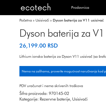
Prodavnica
Početna
»
Usisivači
»
Dyson baterija za V11 usisivač
Dyson baterija za V1
26,199.00
RSD
Lithium ionska baterija za Dyson V11 usisivač (sa šraf
Nema na zalihama, proverite mogućnost naručivanja kod 
PDV uračunat i nema skrivenih troškova
Šifra proizvoda:
970145-02
Kategorije:
Rezervne baterije
,
Usisivači