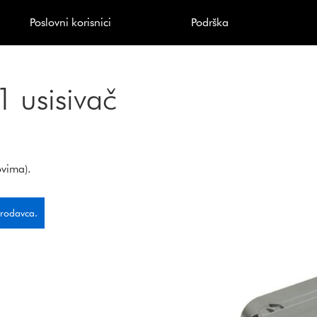
Poslovni korisnici
Podrška
1 usisivač
ovima).
prodavca.