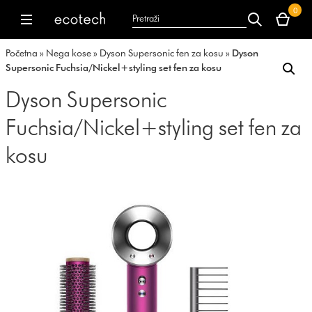
Vaša
0
korpa
dyson.co.uk
dyson.co.uk
je
Početna
»
Nega kose
»
Dyson Supersonic fen za kosu
»
Dyson
trenutno
Supersonic Fuchsia/Nickel+styling set fen za kosu
prazna.
Dyson Supersonic
Fuchsia/Nickel+styling set fen za
kosu