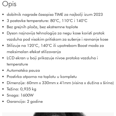
Opis
dobitnik nagrade časopisa TIME za najbolji izum 2023
3 postavke temperature: 80°C, 110°C i 140°C
Bez grejnih ploča, bez ekstremne toplote
Dyson najnovija tehnologija za negu kose koristi protok
vazduha pod visokim pritiskom za sušenje i ravnanje kose
Stilizuje na 120°C, 140°C ili upotrebom Boost moda za
maksimalan efekat stilizovanja
LCD ekran u boji prikazuje nivoe protoka vazduha i
temperature
Automatska pauza
Prostirka otporna na toplotu u kompletu
Dimenzije: 60mm x 330mm x 41mm (visina x dužina x širina)
Težina: 0,935 kg
Snaga: 1600W
Garancija: 2 godine