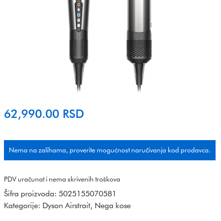
62,990.00
RSD
Nema na zalihama, proverite mogućnost naručivanja kod prodavca.
PDV uračunat i nema skrivenih troškova
Šifra proizvoda:
5025155070581
Kategorije:
Dyson Airstrait
,
Nega kose