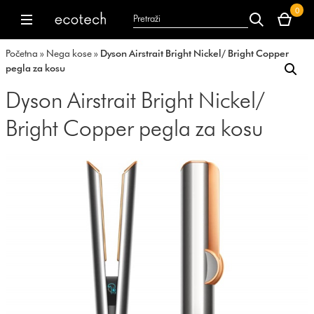
Vaša
0
korpa
dyson.co.uk
dyson.co.uk
je
Početna
»
Nega kose
»
Dyson Airstrait Bright Nickel/ Bright Copper
trenutno
pegla za kosu
prazna.
Dyson Airstrait Bright Nickel/
Bright Copper pegla za kosu