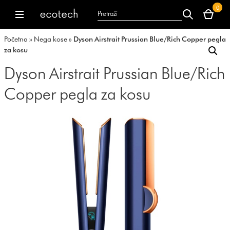
Vaša
0
korpa
dyson.co.uk
dyson.co.uk
je
Početna
»
Nega kose
»
Dyson Airstrait Prussian Blue/Rich Copper pegla
trenutno
za kosu
prazna.
Dyson Airstrait Prussian Blue/Rich
Copper pegla za kosu