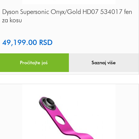
Dyson Supersonic Onyx/Gold HD07 534017 fen
za kosu
49,199.00
RSD
Pročitajte još
Saznaj više