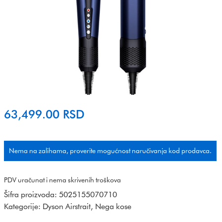
63,499.00
RSD
Nema na zalihama, proverite mogućnost naručivanja kod prodavca.
PDV uračunat i nema skrivenih troškova
Šifra proizvoda:
5025155070710
Kategorije:
Dyson Airstrait
,
Nega kose