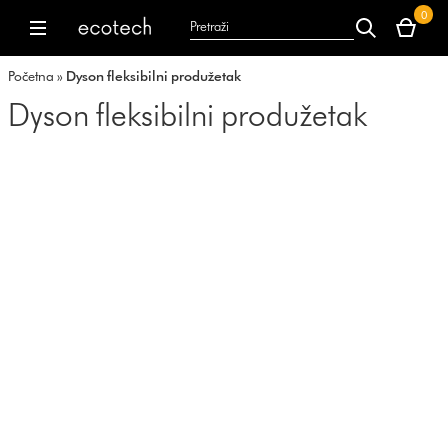
Vaša
0
korpa
dyson.co.uk
dyson.co.uk
je
Početna
»
Dyson fleksibilni produžetak
trenutno
prazna.
Dyson fleksibilni produžetak