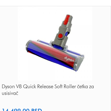
Dyson V8 Quick Release Soft Roller četka za
usisivač
14,499.00
RSD