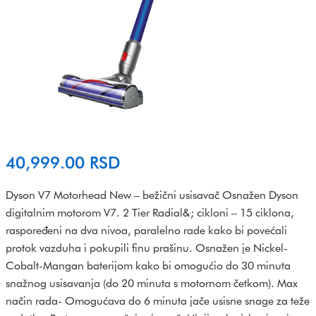
40,999.00
RSD
Dyson V7 Motorhead New – bežični usisavač Osnažen Dyson
digitalnim motorom V7. 2 Tier Radial&; cikloni – 15 ciklona,
raspoređeni na dva nivoa, paralelno rade kako bi povećali
protok vazduha i pokupili finu prašinu. Osnažen je Nickel-
Cobalt-Mangan baterijom kako bi omogućio do 30 minuta
snažnog usisavanja (do 20 minuta s motornom četkom). Max
način rada- Omogućava do 6 minuta jače usisne snage za teže