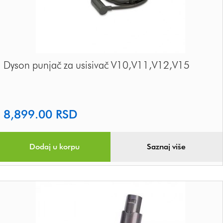
Dyson punjač za usisivač V10,V11,V12,V15
8,899.00
RSD
Dodaj u korpu
Saznaj više