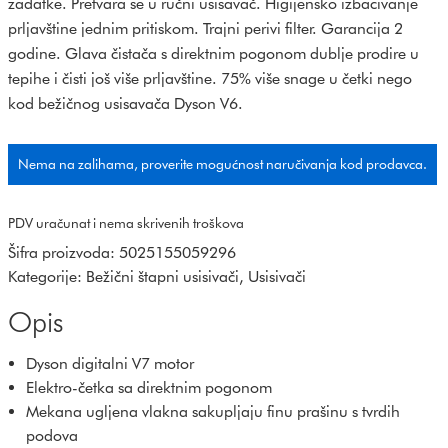
zadatke. Pretvara se u ručni usisavač. Higijensko izbacivanje
prljavštine jednim pritiskom. Trajni perivi filter. Garancija 2
godine. Glava čistača s direktnim pogonom dublje prodire u
tepihe i čisti još više prljavštine. 75% više snage u četki nego
kod bežičnog usisavača Dyson V6.
Nema na zalihama, proverite mogućnost naručivanja kod prodavca.
PDV uračunat i nema skrivenih troškova
Šifra proizvoda:
5025155059296
Kategorije:
Bežični štapni usisivači
,
Usisivači
Opis
Dyson digitalni V7 motor
Elektro-četka sa direktnim pogonom
Mekana ugljena vlakna sakupljaju finu prašinu s tvrdih
podova