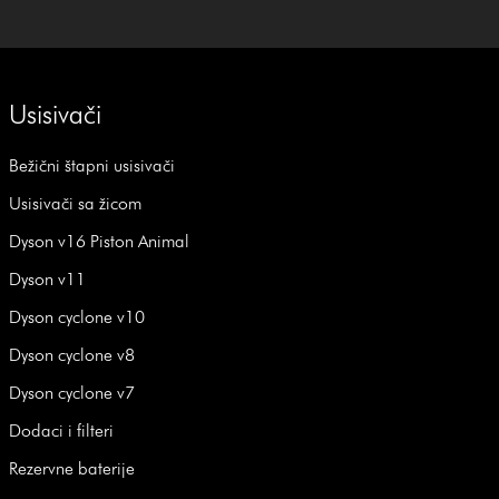
Usisivači
Bežični štapni usisivači
Usisivači sa žicom
Dyson v16 Piston Animal
Dyson v11
Dyson cyclone v10
Dyson cyclone v8
Dyson cyclone v7
Dodaci i filteri
Rezervne baterije