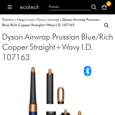
Vaša
0
korpa
dyson.co.uk
dyson.co.uk
je
Početna
»
Nega kose
»
Dyson airwrap
»
Dyson Airwrap Prussian
trenutno
Blue/Rich Copper Straight+Wavy I.D. 107163
prazna.
Dyson Airwrap Prussian Blue/Rich
Copper Straight+Wavy I.D.
107163