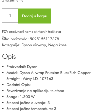
2 na zalihama
Dodaj u korpu
PDV uračunat i nema skrivenih troškova
Šifra proizvoda:
5025155117378
Kategorije:
Dyson airwrap
,
Nega kose
Opis
Proizvođač: Dyson
Model: Dyson Airwrap Prussian Blue/Rich Copper
Straight+Wavy I.D. 107163
Dodatni Opis:
Povezivanje na aplikaciju telefona
Snaga: 1.300 W
Stepeni jačine duvanja: 3
Stepeni jačine temperature: 3