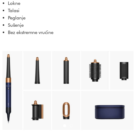
Lokne
Talasi
Peglanje
Sušenje
Bez ekstremne vrućine
Dyson-Airwrap-Prussian-Blue-Ric
Dyson-Airwrap-Prussian-Blue-