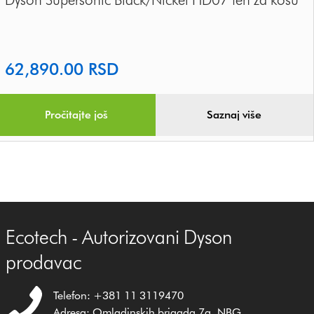
62,890.00
RSD
Pročitajte još
Saznaj više
Ecotech - Autorizovani Dyson
prodavac
Telefon: +381 11 3119470
Adresa: Omladinskih brigada 7g, NBG