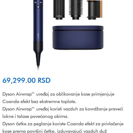
69,299.00
RSD
Dyson Airwrap™ uređaj za oblikovanje kose primjenjuje
Coanda efekt bez ekstremne toplote.
Dyson Airwrap™ uređaj koristi vazduh za kovrdžanje praveći
lokne i talase povećanog obima.
Dyson četke za peglanje koriste Coanda efekt za privlačenje
kose prema površini četke, izduvavajući vazduh duž