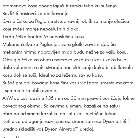
pramenova kose oponašajući frizersku tehniku sušenja.
Različiti nastavci za oblikovanje.
Čvrsta četka za Peglanje stvara ravniji oblik sa manje dlačica
koje strče i manje neposlušnih dlaka.
Tvrda četka kontroliše neposlušnu kosu.
Mekana četka za Peglanje stvara glatki završni sjaj. Sa
mekanim nitima napravljenim da budu nežne za vašu kosu.
Okrugla četka za obim usmerava vazduh u kosu kako bi joj
dala volumen, a niti stvaraju naelektrisanje kako bi oblikovale
kosu dok se suši. Idealno za ležernu ravnu kosu.
Sušač pre oblikovanja kose čini kosu vlažnom umesto mokrom
i spremaje za oblikovanje.
AirWrap cevi dužine 135 mm od 30 mm prave i učvršćuju lokne
povećanog obima. Sa cevima u smeru kazaljke na satu i
obratno od smera kazaljke na satu za simetrične lokne.
Kutija za odlaganje razvijena od strane Jamesa Dysona štiti i
uredno skladišti vaš Dyson Airwrap™ uređaj.