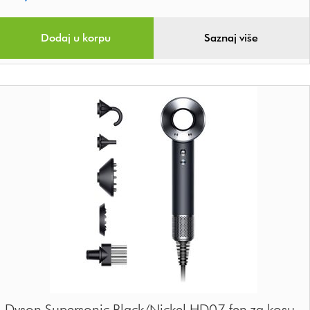
Dodaj u korpu
Saznaj više
Dyson Supersonic Black/Nickel HD07 fen za kosu