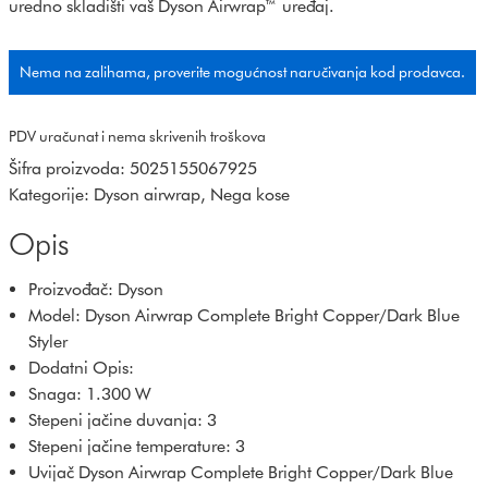
uredno skladišti vaš Dyson Airwrap™ uređaj.
Nema na zalihama, proverite mogućnost naručivanja kod prodavca.
PDV uračunat i nema skrivenih troškova
Šifra proizvoda:
5025155067925
Kategorije:
Dyson airwrap
,
Nega kose
Opis
Proizvođač: Dyson
Model: Dyson Airwrap Complete Bright Copper/Dark Blue
Styler
Dodatni Opis:
Snaga: 1.300 W
Stepeni jačine duvanja: 3
Stepeni jačine temperature: 3
Uvijač Dyson Airwrap Complete Bright Copper/Dark Blue