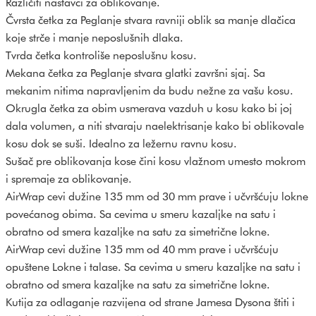
Različiti nastavci za oblikovanje.
Čvrsta četka za Peglanje stvara ravniji oblik sa manje dlačica
koje strče i manje neposlušnih dlaka.
Tvrda četka kontroliše neposlušnu kosu.
Mekana četka za Peglanje stvara glatki završni sjaj. Sa
mekanim nitima napravljenim da budu nežne za vašu kosu.
Okrugla četka za obim usmerava vazduh u kosu kako bi joj
dala volumen, a niti stvaraju naelektrisanje kako bi oblikovale
kosu dok se suši. Idealno za ležernu ravnu kosu.
Sušač pre oblikovanja kose čini kosu vlažnom umesto mokrom
i spremaje za oblikovanje.
AirWrap cevi dužine 135 mm od 30 mm prave i učvršćuju lokne
povećanog obima. Sa cevima u smeru kazaljke na satu i
obratno od smera kazaljke na satu za simetrične lokne.
AirWrap cevi dužine 135 mm od 40 mm prave i učvršćuju
opuštene Lokne i talase. Sa cevima u smeru kazaljke na satu i
obratno od smera kazaljke na satu za simetrične lokne.
Kutija za odlaganje razvijena od strane Jamesa Dysona štiti i