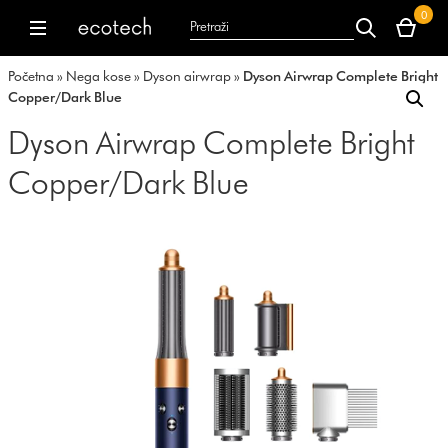
Vaša
0
korpa
dyson.co.uk
dyson.co.uk
je
Početna
»
Nega kose
»
Dyson airwrap
»
Dyson Airwrap Complete Bright
trenutno
Copper/Dark Blue
prazna.
Dyson Airwrap Complete Bright
Copper/Dark Blue