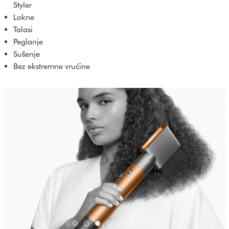
Styler
Lokne
Talasi
Peglanje
Sušenje
Bez ekstremne vrućine
dyson-airwrap-bright-copper-dark-blue-6
dyson-airwrap-bright-copper-dark-blue
dyson-airwrap-bright-copper-dark-b
dyson-airwrap-bright-copper-dar
dyson-airwrap-bright-copper-
dyson-airwrap-bright-copp
dyson-airwrap-bright-c
dyson-airwrap-brigh