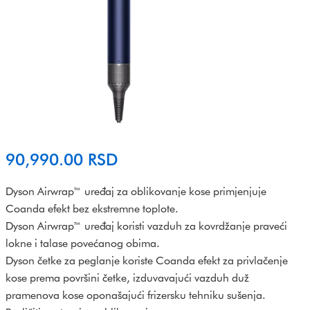
90,990.00
RSD
Dyson Airwrap™ uređaj za oblikovanje kose primjenjuje
Coanda efekt bez ekstremne toplote.
Dyson Airwrap™ uređaj koristi vazduh za kovrdžanje praveći
lokne i talase povećanog obima.
Dyson četke za peglanje koriste Coanda efekt za privlačenje
kose prema površini četke, izduvavajući vazduh duž
pramenova kose oponašajući frizersku tehniku sušenja.