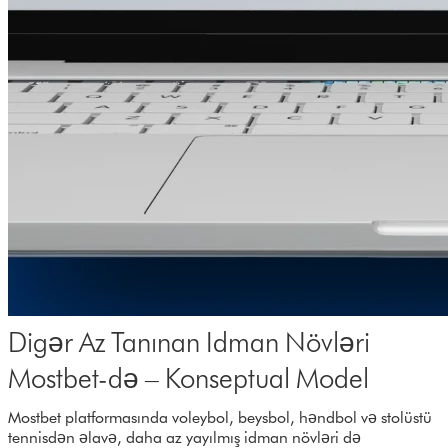
Digər Az Tanınan Idman Növləri
Mostbet-də – Konseptual Model
Mostbet platformasında voleybol, beysbol, həndbol və stolüstü
tennisdən əlavə, daha az yayılmış idman növləri də