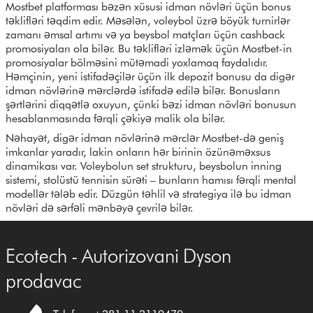
Mostbet platforması bəzən xüsusi idman növləri üçün bonus
təklifləri təqdim edir. Məsələn, voleybol üzrə böyük turnirlər
zamanı əmsal artımı və ya beysbol matçları üçün cashback
promosiyaları ola bilər. Bu təklifləri izləmək üçün Mostbet-in
promosiyalar bölməsini mütəmadi yoxlamaq faydalıdır.
Həmçinin, yeni istifadəçilər üçün ilk depozit bonusu da digər
idman növlərinə mərclərdə istifadə edilə bilər. Bonusların
şərtlərini diqqətlə oxuyun, çünki bəzi idman növləri bonusun
hesablanmasında fərqli çəkiyə malik ola bilər.
Nəhayət, digər idman növlərinə mərclər Mostbet-də geniş
imkanlar yaradır, lakin onların hər birinin özünəməxsus
dinamikası var. Voleybolun set strukturu, beysbolun inning
sistemi, stolüstü tennisin sürəti – bunların hamısı fərqli mental
modellər tələb edir. Düzgün təhlil və strategiya ilə bu idman
növləri də sərfəli mənbəyə çevrilə bilər.
Ecotech - Autorizovani Dyson
prodavac