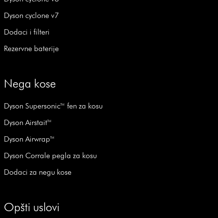
Dyson cyclone v7
Dodaci i filteri
Rezervne baterije
Nega kose
Dyson Supersonic™ fen za kosu
Dyson Airstait™
Dyson Airwrap™
Dyson Corrale pegla za kosu
Dodaci za negu kose
Opšti uslovi