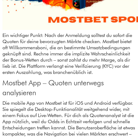
Ein wichtiger Punkt: Nach der Anmeldung solltest du sofort die
Quoten für deine bevorzugten Märkte checken. Mostbet bietet
oft Willkommensboni, die an bestimmte Umsatzbedingungen
geknüpft sind. Rechne immer die implizite Wahrscheinlichkeit
der Bonus-Wetten durch – sonst zahlst du mehr Marge, als dir
lieb ist. Die Plattform verlangt eine Verifizierung (KYC) vor der
ersten Auszahlung, was branchenüblich ist.
Mostbet App – Quoten unterwegs
analysieren
Die mobile App von Mostbet ist für iOS und Android verfügbar.
Sie spiegelt die Desktop-Funktionalität weitgehend wider, mit
einem Fokus auf Live-Wetten. Für dich als Quotenanalyst ist die
App nützlich, weil du Odds in Echtzeit verfolgen und schnelle
Entscheidungen treffen kannst. Die Benutzeroberfläche ist etwas
kompakter, was die Navigation bei vielen Märkten erschwert –