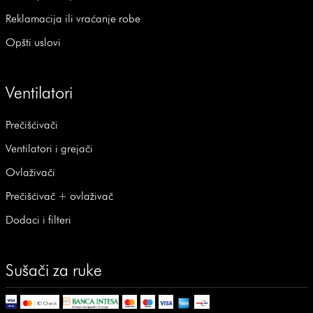
Reklamacija ili vraćanje robe
Opšti uslovi
Ventilatori
Prečišćivači
Ventilatori i grejači
Ovlaživači
Prečišćivač + ovlaživač
Dodaci i filteri
Sušači za ruke