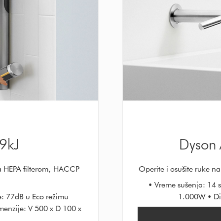
9kJ
Dyson
sa HEPA filterom, HACCP
Operite i osušite ruke 
• Vreme sušenja: 14 
: 77dB u Eco režimu
1.000W • Di
enzije: V 500 x D 100 x