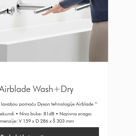
 Airblade Wash+Dry
na lavabou pomoću Dyson tehnologije Airblade ™
sekundi • Nivo buke: 81dB • Nazivna snaga:
menzije: V 159 x D 286 x Š 303 mm