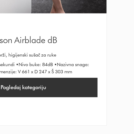
son Airblade dB
rži, higijenski sušač za ruke
 sekundi •Nivo buke: 84dB •Nazivna snaga:
enzije: V 661 x D 247 x Š 303 mm
Pogledaj kategoriju