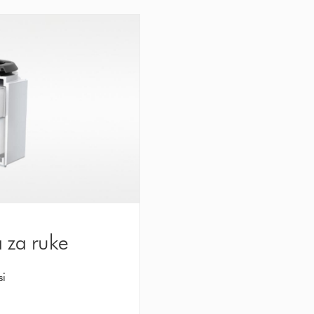
a za ruke
si