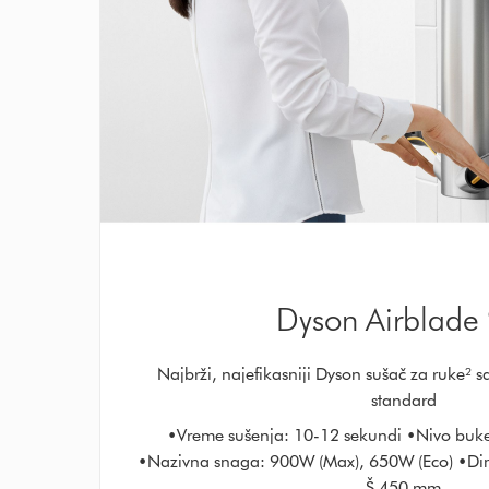
Dyson Airblade 
Najbrži, najefikasniji Dyson sušač za ruke² 
standard
•Vreme sušenja: 10-12 sekundi •Nivo buke
•Nazivna snaga: 900W (Max), 650W (Eco) •Dim
Š 450 mm