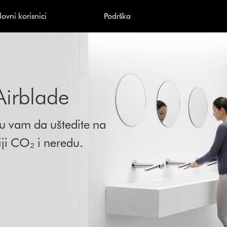
lovni korisnici
Podrška
Airblade
u vam da uštedite na
ji CO₂ i neredu.