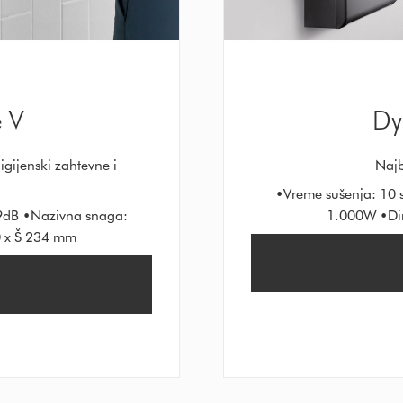
 V
Dy
igijenski zahtevne i
Najb
•Vreme sušenja: 10
9dB •Nazivna snaga:
1.000W •Dim
0 x Š 234 mm