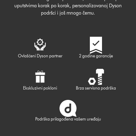
uputstvima korak po korak, personalizovanoj Dyson
podršci i još mnogo čemu.
Ovlašćeni Dyson partner
2 godine garancije
Ekskluzivni pokloni
Brza servisna podrška
Podrška prilagođena vašem uređaju