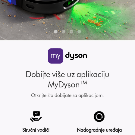
Dobijte više uz aplikaciju
TM
MyDyson
Otkrijte šta dobijate sa aplikacijom.
Stručni vodiči
Nadogradnje uređaja