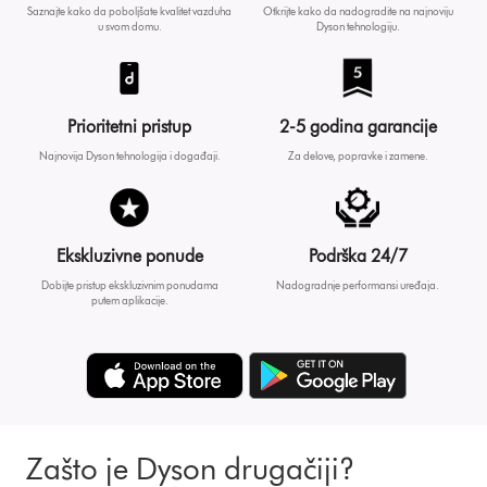
Saznajte kako da poboljšate kvalitet vazduha
Otkrijte kako da nadogradite na najnoviju
u svom domu.
Dyson tehnologiju.
Prioritetni pristup
2-5 godina garancije
Najnovija Dyson tehnologija i događaji.
Za delove, popravke i zamene.
Ekskluzivne ponude
Podrška 24/7
Dobijte pristup ekskluzivnim ponudama
Nadogradnje performansi uređaja.
putem aplikacije.
Zašto je Dyson drugačiji?