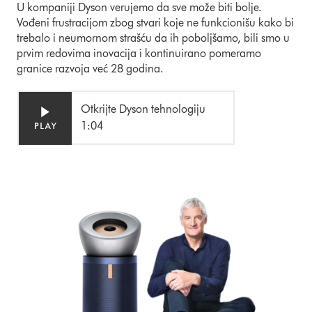
U kompaniji Dyson verujemo da sve može biti bolje.
Vođeni frustracijom zbog stvari koje ne funkcionišu kako bi
trebalo i neumornom strašću da ih poboljšamo, bili smo u
prvim redovima inovacija i kontinuirano pomeramo
granice razvoja već 28 godina.
Otkrijte Dyson tehnologiju
1:04