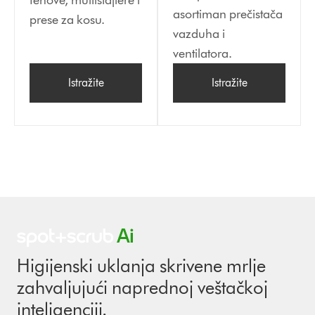
fenove, multistajlere i
asortiman prečistača
prese za kosu.
vazduha i
ventilatora.
Istražite
Istražite
Higijenski uklanja skrivene mrlje
zahvaljujući naprednoj veštačkoj
inteligenciji.