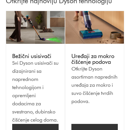
Otkrijte najnoviju Dyson tehnologiju
Bežični usisivači
Uređaji za mokro
čišćenje podova
Svi Dyson usisivači su
Otkrijte Dyson
dizajnirani sa
asortiman naprednih
naprednom
uređaja za mokro i
tehnologijom i
suvo čišćenje tvrdih
opremljeni
podova.
dodacima za
svestrano, dubinsko
čišćenje celog doma.