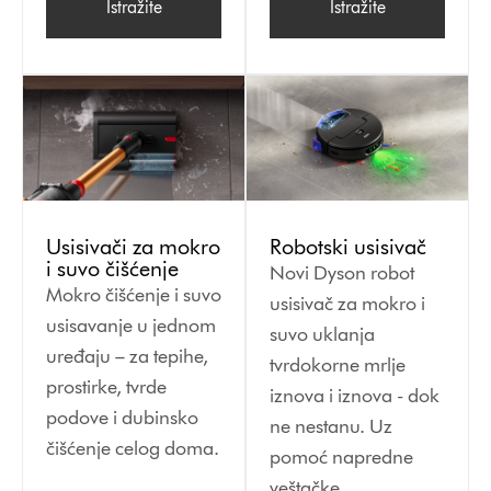
Istražite
Istražite
Robotski usisivač
Usisivači za mokro
i suvo čišćenje
Novi Dyson robot
Mokro čišćenje i suvo
usisivač za mokro i
usisavanje u jednom
suvo uklanja
uređaju – za tepihe,
tvrdokorne mrlje
prostirke, tvrde
iznova i iznova - dok
podove i dubinsko
ne nestanu. Uz
čišćenje celog doma.
pomoć napredne
veštačke