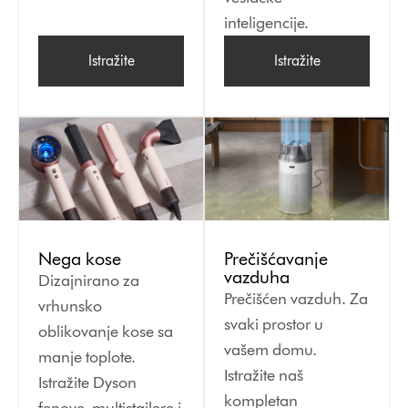
inteligencije.
Istražite
Istražite
Nega kose
Prečišćavanje
vazduha
Dizajnirano za
Prečišćen vazduh. Za
vrhunsko
svaki prostor u
oblikovanje kose sa
vašem domu.
manje toplote.
Istražite naš
Istražite Dyson
kompletan